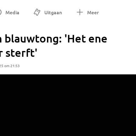
Media
Uitgaan
Meer
 blauwtong: 'Het ene
 sterft'
25 om 21:53