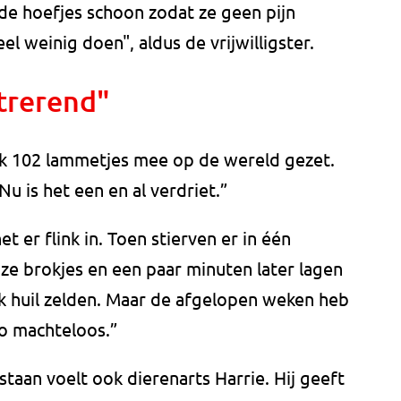
n de hoefjes schoon zodat ze geen pijn
 weinig doen", aldus de vrijwilligster.
strerend"
 ik 102 lammetjes mee op de wereld gezet.
u is het een en al verdriet.”
 er flink in. Toen stierven er in één
ze brokjes en een paar minuten later lagen
ik huil zelden. Maar de afgelopen weken heb
zo machteloos.”
taan voelt ook dierenarts Harrie. Hij geeft