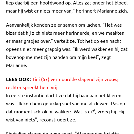
liep daarbij een hoofdwond op. Alles zat onder het bloed,
maar hij wist er niets meer van,” herinnert Marianne zich.
Aanvankelijk konden ze er samen om lachen. “Het was
bizar dat hij zich niets meer herinnerde, en we maakten
er maar grapjes over,” vertelt ze. Tot het op een nacht
opeens niet meer grappig was. "Ik werd wakker en hij zat
bovenop me met zijn handen om mijn keel", zegt
Marianne.
LEES OOK:
Tini (67) vermoordde slapend zijn vrouw,
rechter spreekt hem vrij
In eerste instantie dacht ze dat hij haar aan het klieren
was. "Ik kon hem gelukkig snel van me af duwen. Pas op
dat moment schrok hij wakker: 'Wat is er?', vroeg hij. Hij
wist van niets", reconstrueert ze.
Sindsdien slapen de twee apart. "Al meer dan twintig