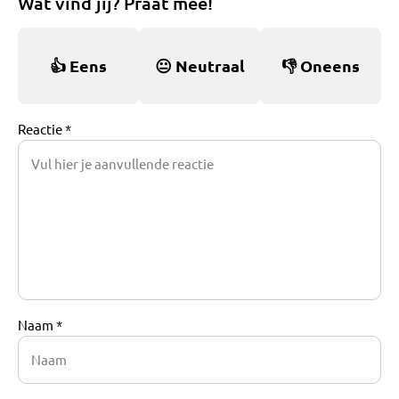
Wat vind jij? Praat mee!
👍
Eens
😐
Neutraal
👎
Oneens
Reactie *
Naam *