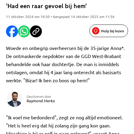
'Had een raar gevoel bij hem'
11 oktober 2024 om 16:30 • Aangepast 14 oktober 2025 om 11:56
Hulp bij lezen
Woede en onbegrip overheersen bij de 35-jarige Anna*.
De ontmaskerde nepdokter van de GGD West-Brabant
behandelde ook haar dochtertje. De man is inmiddels
ontslagen, omdat hij 4 jaar lang onterecht als basisarts
werkte. "Bizar! Ik ben zo boos op hem!"
Geschreven door
Raymond Merkx
"Ik voel me bedonderd", zegt ze nog altijd emotioneel.
"Het is heel erg dat hij zolang zijn gang kon gaan.
Misschien is hij er zelf in gaan geloven?", vraagt Anna