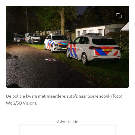
De politie kwam met meerdere auto's naar Soerendonk (foto:
WdG/SQ Vision).
Advertentie