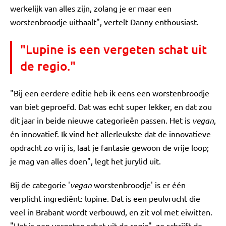
werkelijk van alles zijn, zolang je er maar een
worstenbroodje uithaalt", vertelt Danny enthousiast.
"Lupine is een vergeten schat uit
de regio."
"Bij een eerdere editie heb ik eens een worstenbroodje
van biet geproefd. Dat was echt super lekker, en dat zou
dit jaar in beide nieuwe categorieën passen. Het is
vegan
,
én innovatief. Ik vind het allerleukste dat de innovatieve
opdracht zo vrij is, laat je fantasie gewoon de vrije loop;
je mag van alles doen", legt het jurylid uit.
Bij de categorie '
vegan
worstenbroodje' is er één
verplicht ingrediënt: lupine. Dat is een peulvrucht die
veel in Brabant wordt verbouwd, en zit vol met eiwitten.
"Het is een vergeten schat uit de regio", zo schrijft de