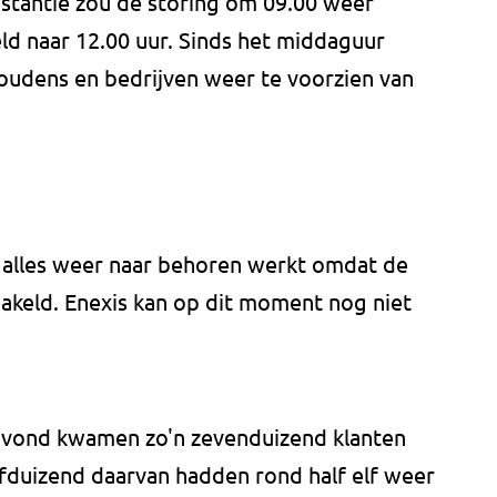
nstantie zou de storing om 09.00 weer
eld naar 12.00 uur. Sinds het middaguur
oudens en bedrijven weer te voorzien van
t alles weer naar behoren werkt omdat de
keld. Enexis kan op dit moment nog niet
avond kwamen zo'n zevenduizend klanten
ijfduizend daarvan hadden rond half elf weer