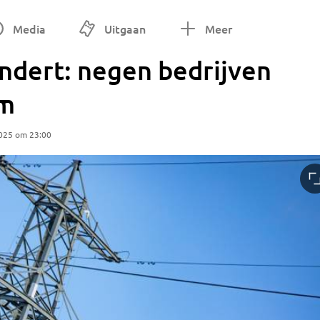
Media
Uitgaan
Meer
ndert: negen bedrijven
om
025 om 23:00