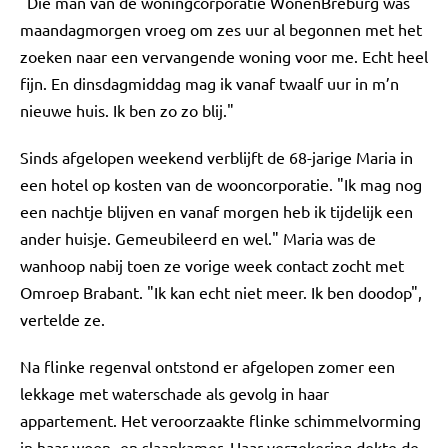
"Die man van de woningcorporatie WonenBreburg was
maandagmorgen vroeg om zes uur al begonnen met het
zoeken naar een vervangende woning voor me. Echt heel
fijn. En dinsdagmiddag mag ik vanaf twaalf uur in m’n
nieuwe huis. Ik ben zo zo blij."
Sinds afgelopen weekend verblijft de 68-jarige Maria in
een hotel op kosten van de wooncorporatie. "Ik mag nog
een nachtje blijven en vanaf morgen heb ik tijdelijk een
ander huisje. Gemeubileerd en wel." Maria was de
wanhoop nabij toen ze vorige week contact zocht met
Omroep Brabant. "Ik kan echt niet meer. Ik ben doodop",
vertelde ze.
Na flinke regenval ontstond er afgelopen zomer een
lekkage met waterschade als gevolg in haar
appartement. Het veroorzaakte flinke schimmelvorming
in haar woon- en slaapkamer. Haar verzekering dekte de