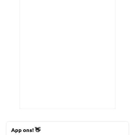
App ons!
👋