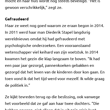
mocht en haar huis wordt nog steeds beveiligd. “Het is
gewoon verschrikkelijk,” zegt ze.
Gefraudeerd
Maar ze weet nog goed waarom ze eraan begon in 2014.
In 2011 werd haar man Diederik Stapel langdurig
wereldnieuws omdat hij had gefraudeerd met
psychologische onderzoeken. Een vooraanstaand
wetenschapper viel keihard van zijn voetstuk. In 2014
kwamen het gezin die klap langzaam te boven. “Ik had
een paar jaar gezorgd, pannenkoeken gebakken en
gezorgd dat het leven van de kinderen door kon gaan. En
toen vond ik dat het tijd werd voor mezelf. Ik wilde graag
de politiek in.”
Ze kijkt tevreden terug op die beslissing, ook vanwege
het voorbeeld dat ze gaf aan haar twee dochters. “Die
hebben ervaren, niet alleen dat je uit zo’n crisis kunt