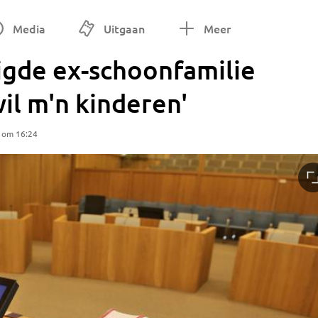
Media
Uitgaan
Meer
igde ex-schoonfamilie
wil m'n kinderen'
5 om 16:24