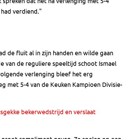
k spreken dat het na verlenging met 5-4
 had verdiend."
d de fluit al in zijn handen en wilde gaan
de van de reguliere speeltijd schoot Ismael
volgende verlenging bleef het erg
eg met 5-4 van de Keuken Kampioen Divisie-
sgekke bekerwedstrijd en verslaat
el groot compliment geven. Ze spelen op een