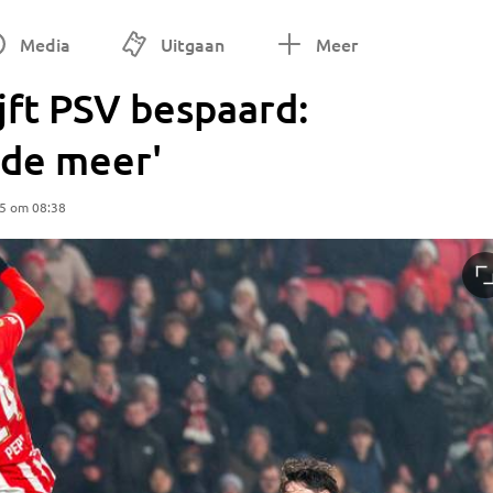
Media
Uitgaan
Meer
jft PSV bespaard:
nde meer'
25 om 08:38