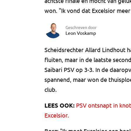
achtste finale en mocht van gelu
won. "Ik vond dat Excelsior meer
Geschreven door
Leon Voskamp
Scheidsrechter Allard Lindhout ha
fluiten, maar in de laatste secon
Saibari PSV op 3-3. In de daarop
spannend, maar won de thuisplo
club.
LEES OOK:
PSV ontsnapt in knot
Excelsior.
Bosz: "Ik moet Excelsior een he