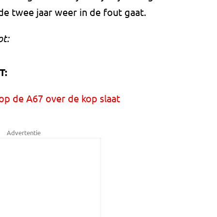
e twee jaar weer in de fout gaat.
t:
T:
p de A67 over de kop slaat
Advertentie