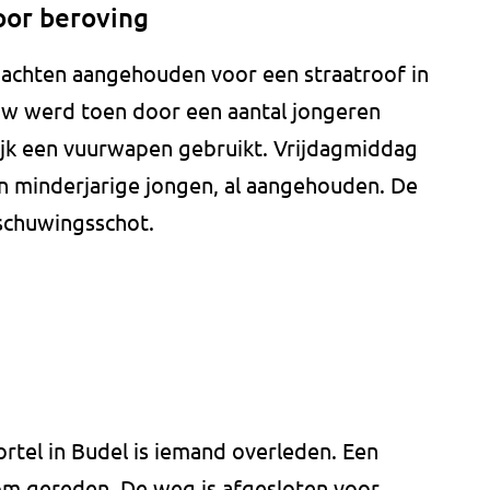
oor beroving
rdachten aangehouden voor een straatroof in
uw werd toen door een aantal jongeren
jk een vuurwapen gebruikt. Vrijdagmiddag
n minderjarige jongen, al aangehouden. De
rschuwingsschot.
rtel in Budel is iemand overleden. Een
om gereden. De weg is afgesloten voor