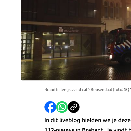
Brand in leegstaand café Roosendaal (foto: SQ V
In dit liveblog hielden we je de
112-nieuws in Brabant. Je vindt 