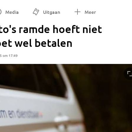
Media
Uitgaan
Meer
to's ramde hoeft niet
oet wel betalen
25 om 17:49