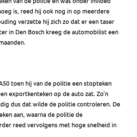
ken van de politie en was onder invloed
noeg is, reed hij ook nog in op meerdere
ouding verzette hij zich zo dat er een taser
ter in Den Bosch kreeg de automobilist een
 maanden.
A50 toen hij van de politie een stopteken
een exportkenteken op de auto zat. Zo'n
ig dus dat wilde de politie controleren. De
teken aan, waarna de politie de
urder reed vervolgens met hoge snelheid in