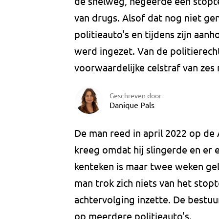
de snelweg, negeerde een stopte
van drugs. Alsof dat nog niet ge
politieauto's en tijdens zijn aanh
werd ingezet. Van de politierech
voorwaardelijke celstraf van zes
Geschreven door
Danique Pals
De man reed in april 2022 op de 
kreeg omdat hij slingerde en er 
kenteken is maar twee weken geld
man trok zich niets van het stop
achtervolging inzette. De bestu
op meerdere politieauto's.