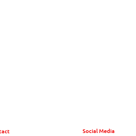
Social Media
tact