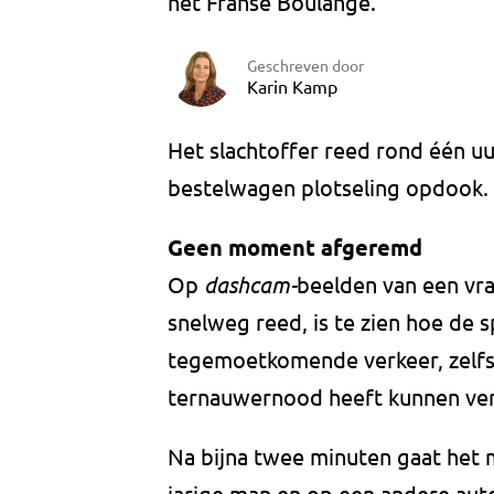
het Franse Boulange.
Geschreven door
Karin Kamp
Het slachtoffer reed rond één uu
bestelwagen plotseling opdook.
Geen moment afgeremd
Op
dashcam-
beelden van een vr
snelweg reed, is te zien hoe de
tegemoetkomende verkeer, zelfs 
ternauwernood heeft kunnen ve
Na bijna twee minuten gaat het m
jarige man en op een andere auto