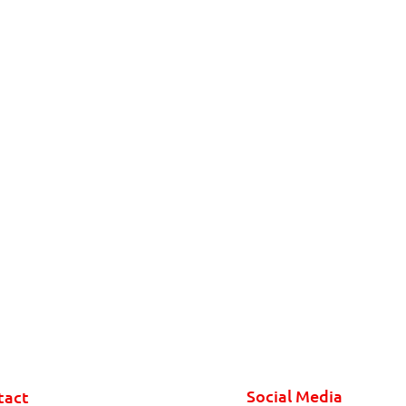
Social Media
tact