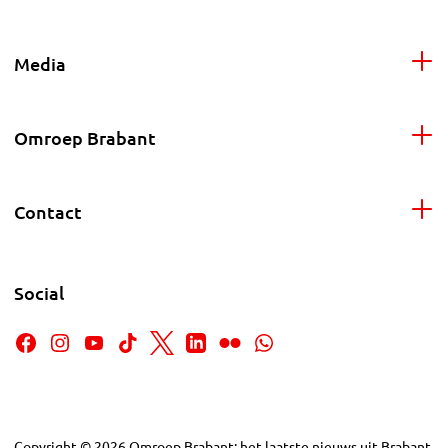
Media
Omroep Brabant
Contact
Social
Copyright
©
2026
Omroep Brabant: het laatste nieuws uit Brabant,