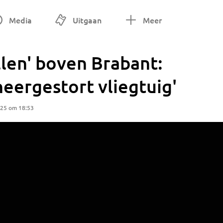
Media
Uitgaan
Meer
len' boven Brabant:
neergestort vliegtuig'
025 om 18:53