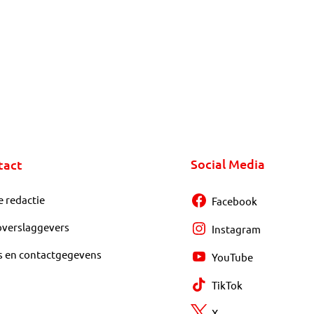
Social Media
tact
e redactie
Facebook
overslaggevers
Instagram
s en contactgegevens
YouTube
TikTok
X