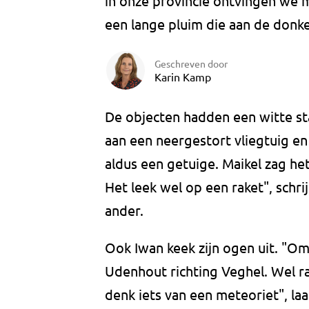
in onze provincie ontvingen we 
een lange pluim die aan de donk
Geschreven door
Karin Kamp
De objecten hadden een witte staa
aan een neergestort vliegtuig en
aldus een getuige. Maikel zag het 
Het leek wel op een raket", schri
ander.
Ook Iwan keek zijn ogen uit. "O
Udenhout richting Veghel. Wel raar
denk iets van een meteoriet", laa