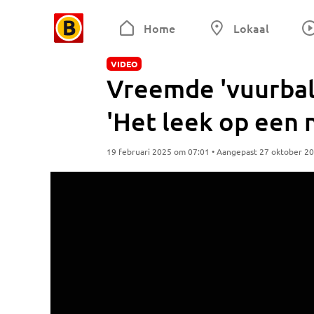
Home
Lokaal
VIDEO
Vreemde 'vuurbal
'Het leek op een 
19 februari 2025 om 07:01 • Aangepast 27 oktober 2