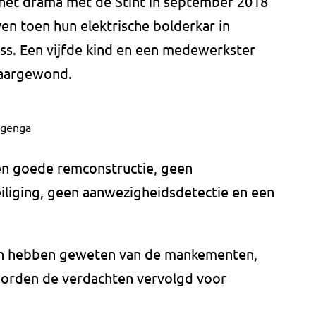
 het drama met de Stint in september 2018
en toen hun elektrische bolderkar in
ss. Een vijfde kind en een medewerkster
waargewond.
igenga
n goede remconstructie, geen
iliging, geen aanwezigheidsdetectie en een
n hebben geweten van de mankementen,
worden de verdachten vervolgd voor