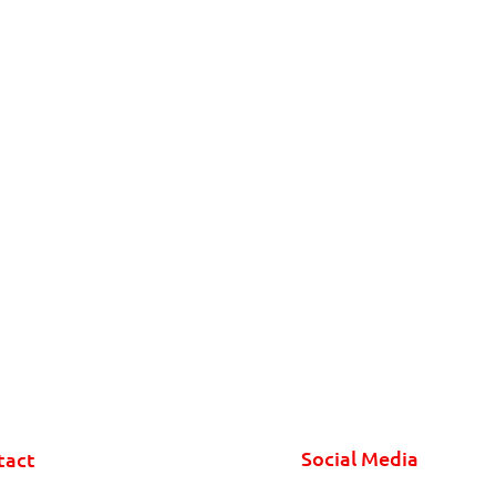
Social Media
tact