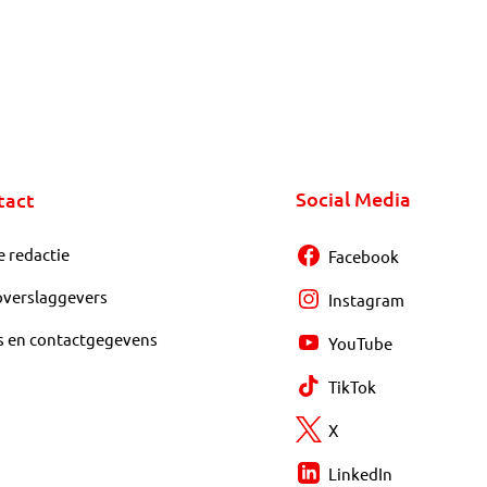
Social Media
tact
e redactie
Facebook
overslaggevers
Instagram
s en contactgegevens
YouTube
TikTok
X
LinkedIn