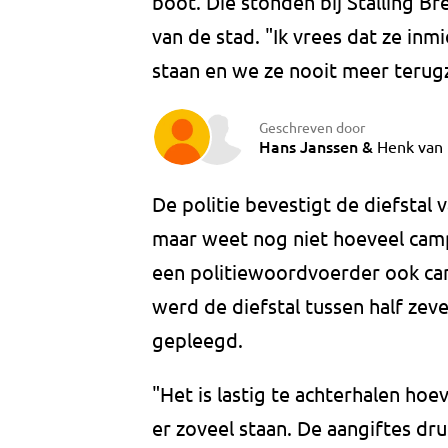
boot. Die stonden bij Stalling Br
van de stad. "Ik vrees dat ze inm
staan en we ze nooit meer terugz
Geschreven door
Hans Janssen
&
Henk van 
De politie bevestigt de diefstal 
maar weet nog niet hoeveel campe
een politiewoordvoerder ook cam
werd de diefstal tussen half zev
gepleegd.
"Het is lastig te achterhalen hoe
er zoveel staan. De aangiftes d