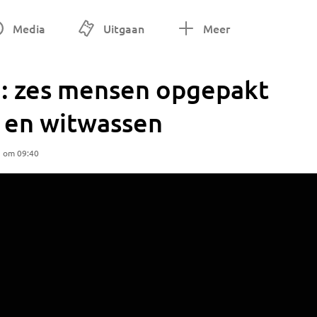
Media
Uitgaan
Meer
e: zes mensen opgepakt
 en witwassen
5 om 09:40