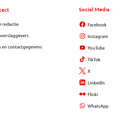
Social Media
tact
e redactie
Facebook
overslaggevers
Instagram
s en contactgegevens
YouTube
TikTok
X
LinkedIn
Flickr
WhatsApp