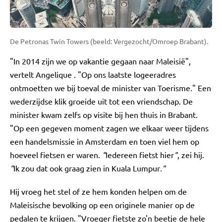
De Petronas Twin Towers (beeld: Vergezocht/Omroep Brabant).
"In 2014 zijn we op vakantie gegaan naar Maleisië",
vertelt Angelique . "Op ons laatste logeeradres
ontmoetten we bij toeval de minister van Toerisme." Een
wederzijdse klik groeide uit tot een vriendschap. De
minister kwam zelfs op visite bij hen thuis in Brabant.
"Op een gegeven moment zagen we elkaar weer tijdens
een handelsmissie in Amsterdam en toen viel hem op
hoeveel fietsen er waren.
"
Iedereen fietst hier
"
, zei hij.
"
Ik zou dat ook graag zien in Kuala Lumpur
."
Hij vroeg het stel of ze hem konden helpen om de
Maleisische bevolking op een originele manier op de
pedalen te krijgen. "Vroeger fietste zo'n beetje de hele