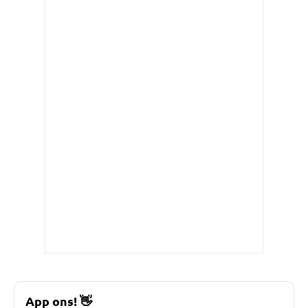
App ons!
👋