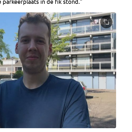
 parkeerplaats in de fik stond."