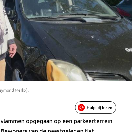
Raymond Merkx).
Hulp bij lezen
n vlammen opgegaan op een parkeerterrein
 Bewoners van de naastgelegen flat