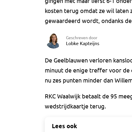
gingen met maar liefst 6-1 onder
kosten terug omdat ze wil laten 
gewaardeerd wordt, ondanks de 'b
Geschreven door
Lobke Kapteijns
De Geelblauwen verloren kanslo
minuut de enige treffer voor de 
nu zes punten minder dan Willem I
RKC Waalwijk betaalt de 95 mee
wedstrijdkaartje terug.
Lees ook