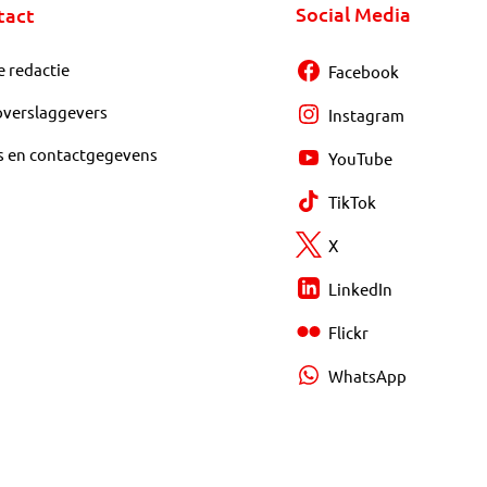
Social Media
tact
e redactie
Facebook
overslaggevers
Instagram
s en contactgegevens
YouTube
TikTok
X
LinkedIn
Flickr
WhatsApp