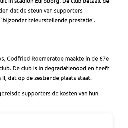
uit in stadion Euroborg. De club betaalt de
zien dat de steun van supporters
ijzonder teleurstellende prestatie'.
os, Godfried Roemeratoe maakte in de 67e
club. De club is in degradatienood en heeft
I, dat op de zestiende plaats staat.
gereisde supporters de kosten van hun