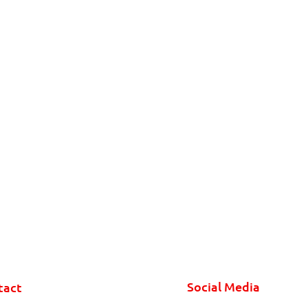
Social Media
tact