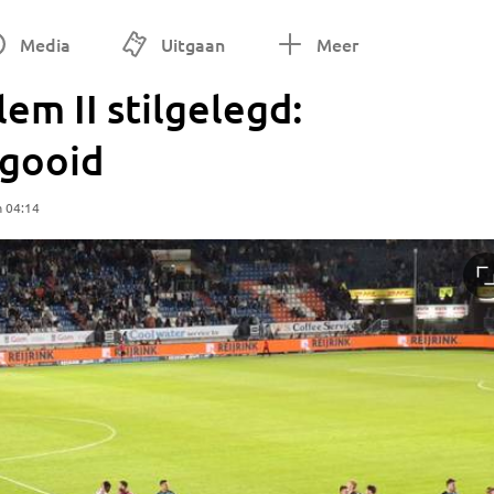
Media
Uitgaan
Meer
em II stilgelegd:
egooid
m 04:14