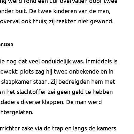
ning werd rond een uur overvallen door twee
nder buit. De twee kinderen van de man,
overval ook thuis; zij raakten niet gewond.
anssen
e nog dat veel onduidelijk was. Inmiddels is
wekt: plots zag hij twee onbekende en in
n slaapkamer staan. Zij bedreigden hem met
oen het slachtoffer zei geen geld te hebben
e daders diverse klappen. De man werd
htergelaten.
rrichter zake via de trap en langs de kamers