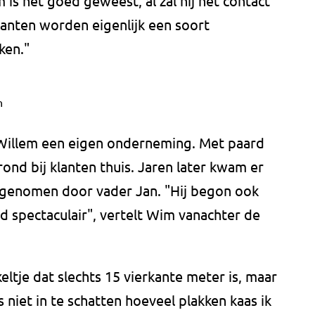
 is het goed geweest, al zal hij het contact
lanten worden eigenlijk een soort
ken."
n
 Willem een eigen onderneming. Met paard
ond bij klanten thuis. Jaren later kwam er
rgenomen door vader Jan. "Hij begon ook
ijd spectaculair", vertelt Wim vanachter de
nkeltje dat slechts 15 vierkante meter is, maar
 niet in te schatten hoeveel plakken kaas ik