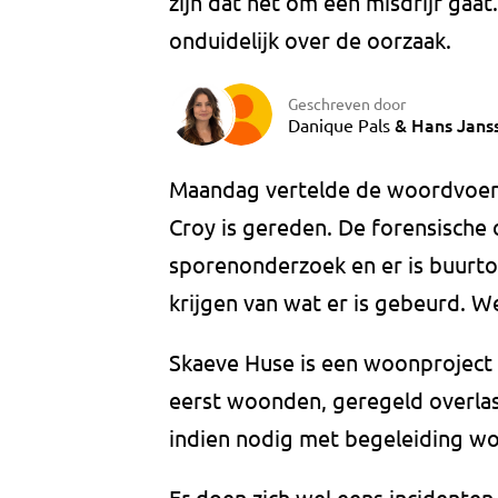
zijn dat het om een misdrijf gaa
onduidelijk over de oorzaak.
Geschreven door
&
Hans Jans
Danique Pals
Maandag vertelde de woordvoerde
Croy is gereden. De forensische
sporenonderzoek en er is buur
krijgen van wat er is gebeurd. 
Skaeve Huse is een woonproject
eerst woonden, geregeld overla
indien nodig met begeleiding won
Er doen zich wel eens incidenten 