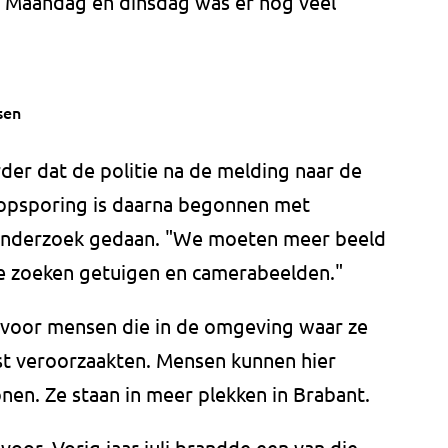
t. Maandag en dinsdag was er nog veel
sen
r dat de politie na de melding naar de
 opsporing is daarna begonnen met
tonderzoek gedaan. "We moeten meer beeld
We zoeken getuigen en camerabeelden."
 voor mensen die in de omgeving waar ze
st veroorzaakten. Mensen kunnen hier
en. Ze staan in meer plekken in Brabant.
voor. Vorig jaar juli brandde een van die