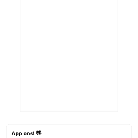
App ons!
👋