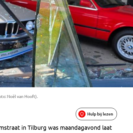
oto: Noël van Hooft).
Hulp bij lezen
mstraat in Tilburg was maandagavond laat