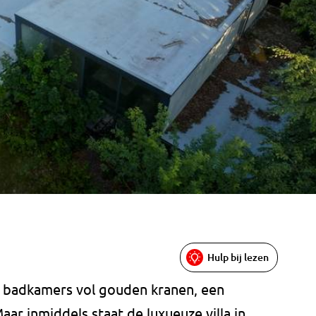
Hulp bij lezen
ef badkamers vol gouden kranen, een
r inmiddels staat de luxueuze villa in