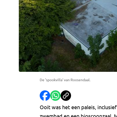
De 'spookvilla' van Roosendaal.
Ooit was het een paleis, inclusi
zwembad en een bioscoopzaal. Maa