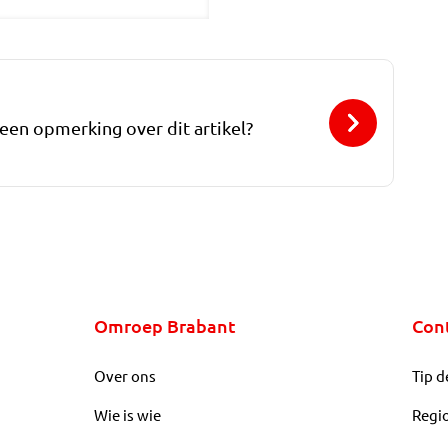
 een opmerking over dit artikel?
Omroep Brabant
Con
Over ons
Tip d
Wie is wie
Regi