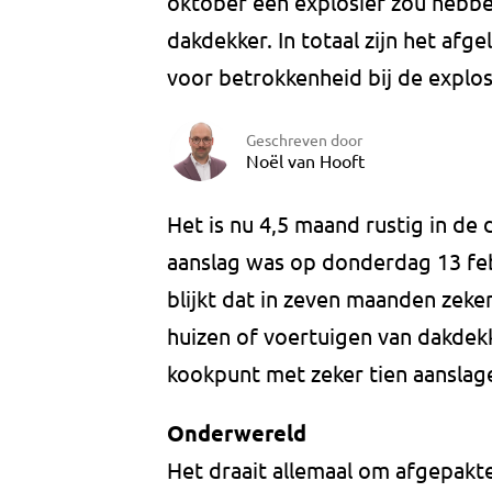
oktober een explosief zou hebben
dakdekker. In totaal zijn het af
voor betrokkenheid bij de explos
Geschreven door
Noël van Hooft
Het is nu 4,5 maand rustig in de
aanslag was op donderdag 13 fe
blijkt dat in zeven maanden zeke
huizen of voertuigen van dakdekk
kookpunt met zeker tien aanslag
Onderwereld
Het draait allemaal om afgepakte 