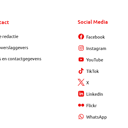
Social Media
tact
e redactie
Facebook
overslaggevers
Instagram
s en contactgegevens
YouTube
TikTok
X
LinkedIn
Flickr
WhatsApp