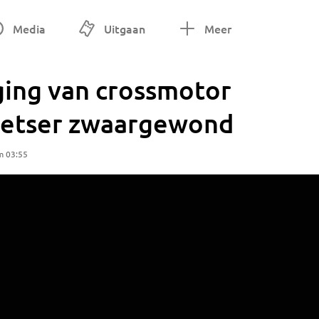
Media
Uitgaan
Meer
ging van crossmotor
 fietser zwaargewond
m 03:55