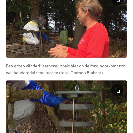
Een groen vlinderfilterhotel, zoals hier op de foto, voorkomt tot
wel honderdduizend rupsen (foto: Omroep Brabant).