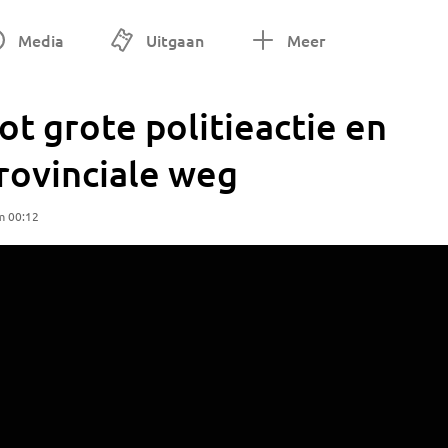
Media
Uitgaan
Meer
ot grote politieactie en
provinciale weg
m 00:12