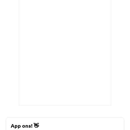
App ons!
👋