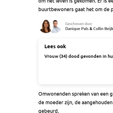
om het leven is gekomen. Er is 
buurtbewoners gaat het om de pa
Geschreven door
&
Danique Pals
Collin Beij
Lees ook
Vrouw (34) dood gevonden in hu
Omwonenden spreken van een gez
de moeder zijn, de aangehouden m
gebeurd.