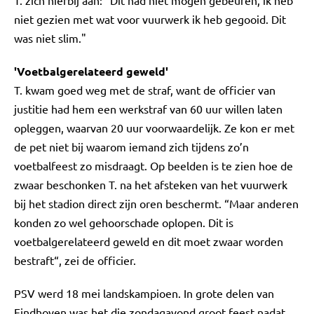
T. zich hierbij aan: "Dit had niet mogen gebeuren, ik heb
niet gezien met wat voor vuurwerk ik heb gegooid. Dit
was niet slim."
'Voetbalgerelateerd geweld'
T. kwam goed weg met de straf, want de officier van
justitie had hem een werkstraf van 60 uur willen laten
opleggen, waarvan 20 uur voorwaardelijk. Ze kon er met
de pet niet bij waarom iemand zich tijdens zo’n
voetbalfeest zo misdraagt. Op beelden is te zien hoe de
zwaar beschonken T. na het afsteken van het vuurwerk
bij het stadion direct zijn oren beschermt. “Maar anderen
konden zo wel gehoorschade oplopen. Dit is
voetbalgerelateerd geweld en dit moet zwaar worden
bestraft“, zei de officier.
PSV werd 18 mei landskampioen. In grote delen van
Eindhoven was het die zondagavond groot feest nadat