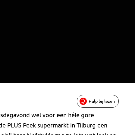
Hulp bij lezen
nsdagavond wel voor een héle gore
j de PLUS Peek supermarkt in Tilburg een