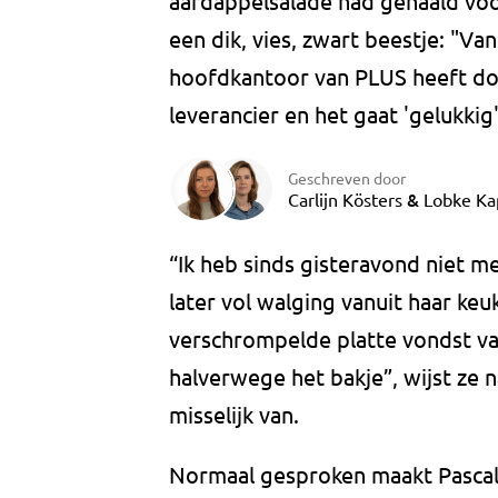
aardappelsalade had gehaald voor
een dik, vies, zwart beestje: "Va
hoofdkantoor van PLUS heeft do
leverancier en het gaat 'gelukkig
Geschreven door
&
Carlijn Kösters
Lobke Ka
“Ik heb sinds gisteravond niet m
later vol walging vanuit haar keu
verschrompelde platte vondst van
halverwege het bakje”, wijst ze n
misselijk van.
Normaal gesproken maakt Pascalle