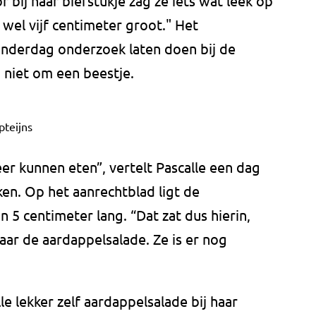
 bij haar biefstukje zag ze iets wat leek op
n wel vijf centimeter groot." Het
nderdag onderzoek laten doen bij de
' niet om een beestje.
pteijns
eer kunnen eten”, vertelt Pascalle een dag
ken. Op het aanrechtblad ligt de
 5 centimeter lang. “Dat zat dus hierin,
aar de aardappelsalade. Ze is er nog
 lekker zelf aardappelsalade bij haar