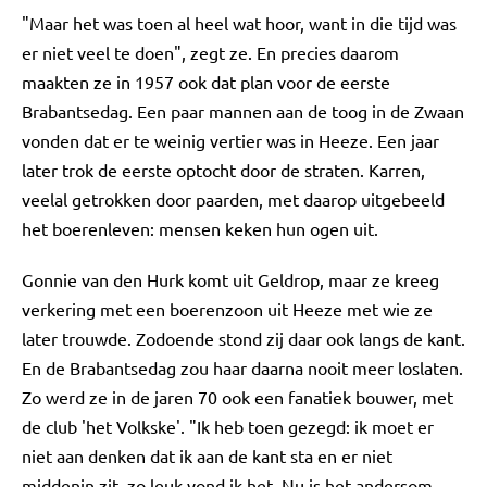
"Maar het was toen al heel wat hoor, want in die tijd was
er niet veel te doen", zegt ze. En precies daarom
maakten ze in 1957 ook dat plan voor de eerste
Brabantsedag. Een paar mannen aan de toog in de Zwaan
vonden dat er te weinig vertier was in Heeze. Een jaar
later trok de eerste optocht door de straten. Karren,
veelal getrokken door paarden, met daarop uitgebeeld
het boerenleven: mensen keken hun ogen uit.
Gonnie van den Hurk komt uit Geldrop, maar ze kreeg
verkering met een boerenzoon uit Heeze met wie ze
later trouwde. Zodoende stond zij daar ook langs de kant.
En de Brabantsedag zou haar daarna nooit meer loslaten.
Zo werd ze in de jaren 70 ook een fanatiek bouwer, met
de club 'het Volkske'. "Ik heb toen gezegd: ik moet er
niet aan denken dat ik aan de kant sta en er niet
middenin zit, zo leuk vond ik het. Nu is het andersom