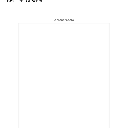
‘Best’ en ‘Oirschot’.
Advertentie