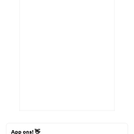
App ons!
👋