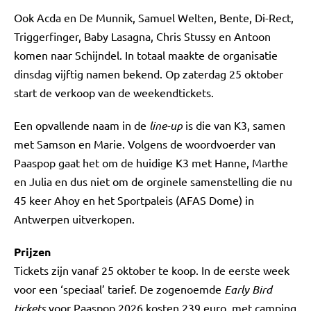
Ook Acda en De Munnik, Samuel Welten, Bente, Di-Rect,
Triggerfinger, Baby Lasagna, Chris Stussy en Antoon
komen naar Schijndel. In totaal maakte de organisatie
dinsdag vijftig namen bekend. Op zaterdag 25 oktober
start de verkoop van de weekendtickets.
Een opvallende naam in de
line-up
is die van K3, samen
met Samson en Marie. Volgens de woordvoerder van
Paaspop gaat het om de huidige K3 met Hanne, Marthe
en Julia en dus niet om de orginele samenstelling die nu
45 keer Ahoy en het Sportpaleis (AFAS Dome) in
Antwerpen uitverkopen.
Prijzen
Tickets zijn vanaf 25 oktober te koop. In de eerste week
voor een ‘speciaal’ tarief. De zogenoemde
Early Bird
tickets
voor Paaspop 2026 kosten 239 euro, met camping