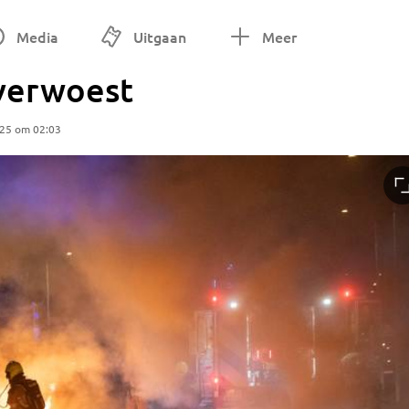
Media
Uitgaan
Meer
verwoest
025 om 02:03