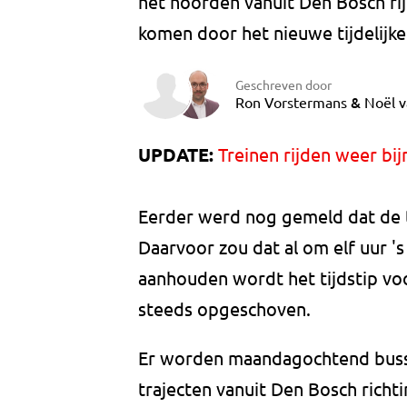
het noorden vanuit Den Bosch ri
komen door het nieuwe tijdelijk
Geschreven door
&
Ron Vorstermans
Noël v
UPDATE:
Treinen rijden weer bi
Eerder werd nog gemeld dat de 
Daarvoor zou dat al om elf uur 
aanhouden wordt het tijdstip voo
steeds opgeschoven.
Er worden maandagochtend busse
trajecten vanuit Den Bosch richti