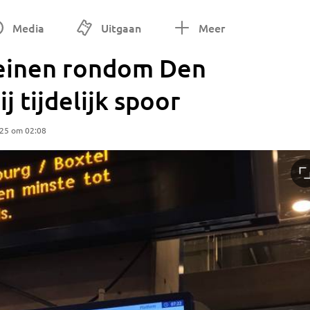
Media
Uitgaan
Meer
reinen rondom Den
j tijdelijk spoor
025 om 02:08