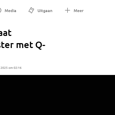
Media
Uitgaan
Meer
aat
ter met Q-
 2025 om 02:16