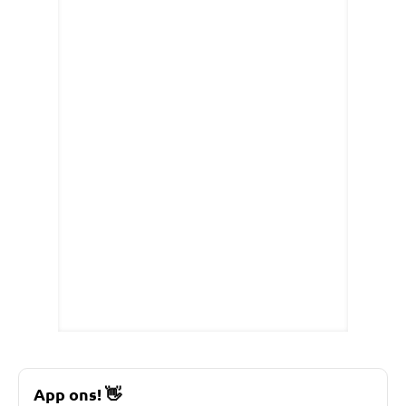
App ons!
👋